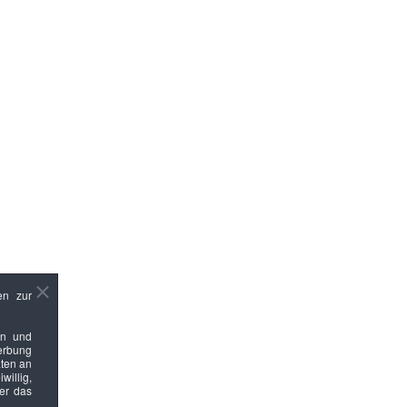
en zur
en und
Werbung
ten an
willig,
ber das