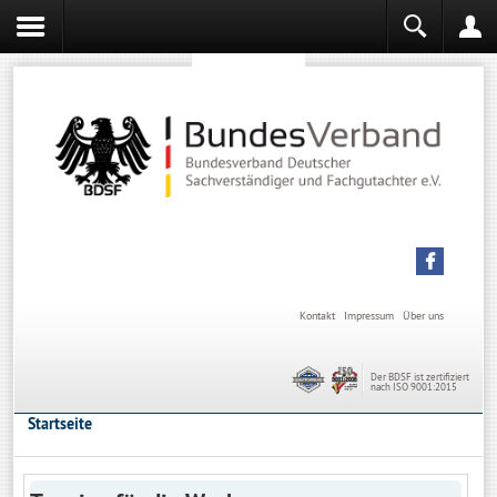
Sachverständiger werden
Sachverständiger Ausbildung
Kontakt
Impressum
Über uns
Der BDSF ist zertifiziert
nach ISO 9001:2015
Startseite