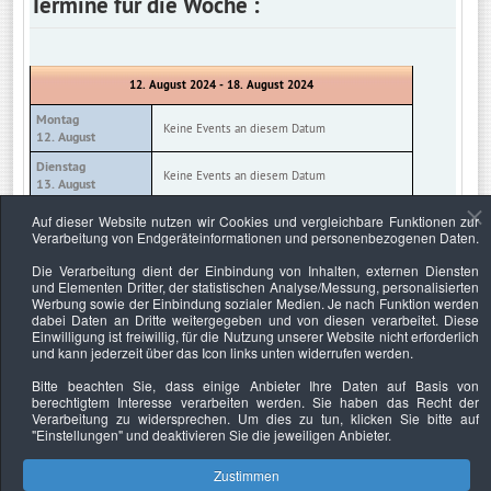
Termine für die Woche :
12. August 2024 - 18. August 2024
Montag
Keine Events an diesem Datum
12. August
Dienstag
Keine Events an diesem Datum
13. August
Mittwoch
Auf dieser Website nutzen wir Cookies und vergleichbare Funktionen zur
Keine Events an diesem Datum
14. August
Verarbeitung von Endgeräteinformationen und personenbezogenen Daten.
Donnerstag
Die Verarbeitung dient der Einbindung von Inhalten, externen Diensten
Keine Events an diesem Datum
15. August
und Elementen Dritter, der statistischen Analyse/Messung, personalisierten
Werbung sowie der Einbindung sozialer Medien. Je nach Funktion werden
Freitag
Keine Events an diesem Datum
dabei Daten an Dritte weitergegeben und von diesen verarbeitet. Diese
16. August
Einwilligung ist freiwillig, für die Nutzung unserer Website nicht erforderlich
und kann jederzeit über das Icon links unten widerrufen werden.
Samstag
Keine Events an diesem Datum
17. August
Bitte beachten Sie, dass einige Anbieter Ihre Daten auf Basis von
berechtigtem Interesse verarbeiten werden. Sie haben das Recht der
Sonntag
Keine Events an diesem Datum
Verarbeitung zu widersprechen. Um dies zu tun, klicken Sie bitte auf
18. August
"Einstellungen"
und deaktivieren Sie die jeweiligen Anbieter.
Zustimmen