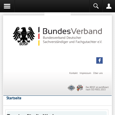
Sachverständiger werden
Sachverständiger Ausbildung
Kontakt
Impressum
Über uns
Der BDSF ist zertifiziert
nach ISO 9001:2015
Startseite