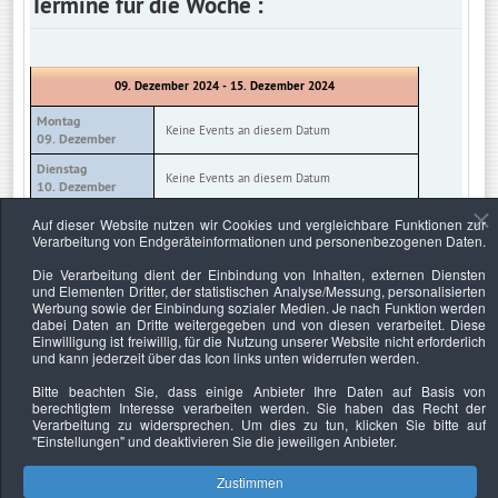
Termine für die Woche :
09. Dezember 2024 - 15. Dezember 2024
Montag
Keine Events an diesem Datum
09. Dezember
Dienstag
Keine Events an diesem Datum
10. Dezember
Mittwoch
Auf dieser Website nutzen wir Cookies und vergleichbare Funktionen zur
Keine Events an diesem Datum
11. Dezember
Verarbeitung von Endgeräteinformationen und personenbezogenen Daten.
Donnerstag
Die Verarbeitung dient der Einbindung von Inhalten, externen Diensten
Keine Events an diesem Datum
12. Dezember
und Elementen Dritter, der statistischen Analyse/Messung, personalisierten
Werbung sowie der Einbindung sozialer Medien. Je nach Funktion werden
Freitag
Keine Events an diesem Datum
dabei Daten an Dritte weitergegeben und von diesen verarbeitet. Diese
13. Dezember
Einwilligung ist freiwillig, für die Nutzung unserer Website nicht erforderlich
und kann jederzeit über das Icon links unten widerrufen werden.
Samstag
Keine Events an diesem Datum
14. Dezember
Bitte beachten Sie, dass einige Anbieter Ihre Daten auf Basis von
berechtigtem Interesse verarbeiten werden. Sie haben das Recht der
Sonntag
Keine Events an diesem Datum
Verarbeitung zu widersprechen. Um dies zu tun, klicken Sie bitte auf
15. Dezember
"Einstellungen"
und deaktivieren Sie die jeweiligen Anbieter.
Zustimmen