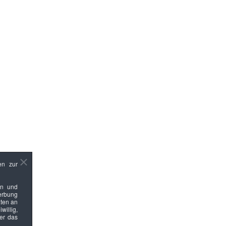
en zur
en und
Werbung
ten an
willig,
ber das