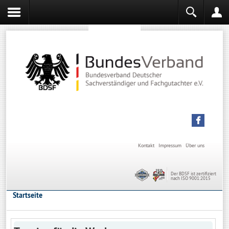
Sachverständiger werden
Sachverständiger Ausbildung
Kontakt
Impressum
Über uns
Der BDSF ist zertifiziert
nach ISO 9001:2015
Startseite