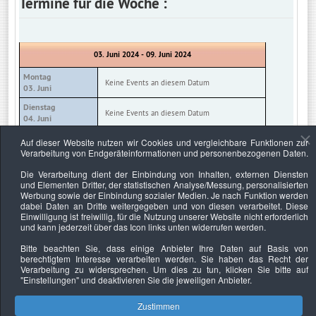
Termine für die Woche :
03. Juni 2024 - 09. Juni 2024
Montag
Keine Events an diesem Datum
03. Juni
Dienstag
Keine Events an diesem Datum
04. Juni
Mittwoch
Auf dieser Website nutzen wir Cookies und vergleichbare Funktionen zur
Keine Events an diesem Datum
05. Juni
Verarbeitung von Endgeräteinformationen und personenbezogenen Daten.
Donnerstag
Die Verarbeitung dient der Einbindung von Inhalten, externen Diensten
Keine Events an diesem Datum
06. Juni
und Elementen Dritter, der statistischen Analyse/Messung, personalisierten
Werbung sowie der Einbindung sozialer Medien. Je nach Funktion werden
Freitag
Keine Events an diesem Datum
dabei Daten an Dritte weitergegeben und von diesen verarbeitet. Diese
07. Juni
Einwilligung ist freiwillig, für die Nutzung unserer Website nicht erforderlich
und kann jederzeit über das Icon links unten widerrufen werden.
Samstag
Keine Events an diesem Datum
08. Juni
Bitte beachten Sie, dass einige Anbieter Ihre Daten auf Basis von
berechtigtem Interesse verarbeiten werden. Sie haben das Recht der
Sonntag
Keine Events an diesem Datum
Verarbeitung zu widersprechen. Um dies zu tun, klicken Sie bitte auf
09. Juni
"Einstellungen"
und deaktivieren Sie die jeweiligen Anbieter.
Zustimmen