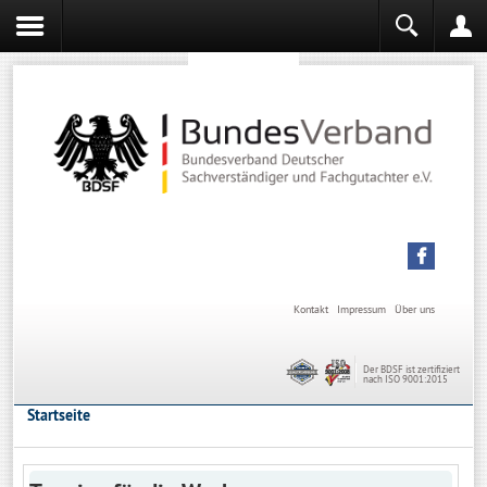
Sachverständiger werden
Sachverständiger Ausbildung
Kontakt
Impressum
Über uns
Der BDSF ist zertifiziert
nach ISO 9001:2015
Startseite