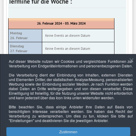
Termine für die Woche :
26. Februar 2024 - 03. März 2024
Montag
Keine Events an diesem Datum
26. Februar
Dienstag
Keine Events an diesem Datum
27. Februar
Mittwoch
Auf dieser Website nutzen wir Cookies und vergleichbare Funktionen zur
Keine Events an diesem Datum
28. Februar
Verarbeitung von Endgeräteinformationen und personenbezogenen Daten.
Donnerstag
Die Verarbeitung dient der Einbindung von Inhalten, externen Diensten
Keine Events an diesem Datum
29. Februar
und Elementen Dritter, der statistischen Analyse/Messung, personalisierten
Werbung sowie der Einbindung sozialer Medien. Je nach Funktion werden
Freitag
Keine Events an diesem Datum
dabei Daten an Dritte weitergegeben und von diesen verarbeitet. Diese
01. März
Einwilligung ist freiwillig, für die Nutzung unserer Website nicht erforderlich
und kann jederzeit über das Icon links unten widerrufen werden.
Samstag
Keine Events an diesem Datum
02. März
Bitte beachten Sie, dass einige Anbieter Ihre Daten auf Basis von
berechtigtem Interesse verarbeiten werden. Sie haben das Recht der
Sonntag
Keine Events an diesem Datum
Verarbeitung zu widersprechen. Um dies zu tun, klicken Sie bitte auf
03. März
"Einstellungen"
und deaktivieren Sie die jeweiligen Anbieter.
Zustimmen