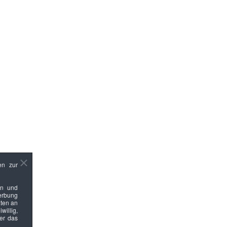
en zur
en und
Werbung
ten an
willig,
ber das