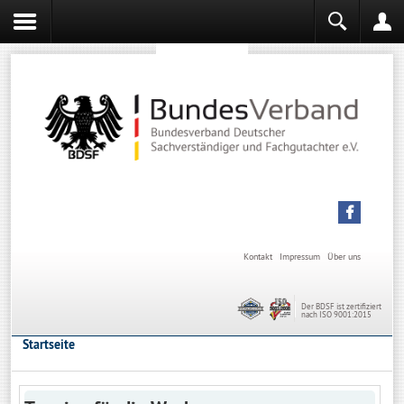
Sachverständiger werden
Sachverständiger Ausbildung
Kontakt
Impressum
Über uns
Der BDSF ist zertifiziert
nach ISO 9001:2015
Startseite