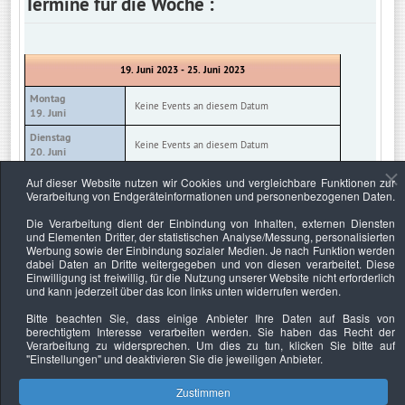
Termine für die Woche :
19. Juni 2023 - 25. Juni 2023
Montag
Keine Events an diesem Datum
19. Juni
Dienstag
Keine Events an diesem Datum
20. Juni
Mittwoch
Auf dieser Website nutzen wir Cookies und vergleichbare Funktionen zur
Keine Events an diesem Datum
21. Juni
Verarbeitung von Endgeräteinformationen und personenbezogenen Daten.
Donnerstag
Die Verarbeitung dient der Einbindung von Inhalten, externen Diensten
Keine Events an diesem Datum
22. Juni
und Elementen Dritter, der statistischen Analyse/Messung, personalisierten
Werbung sowie der Einbindung sozialer Medien. Je nach Funktion werden
Freitag
Keine Events an diesem Datum
dabei Daten an Dritte weitergegeben und von diesen verarbeitet. Diese
23. Juni
Einwilligung ist freiwillig, für die Nutzung unserer Website nicht erforderlich
und kann jederzeit über das Icon links unten widerrufen werden.
Samstag
Keine Events an diesem Datum
24. Juni
Bitte beachten Sie, dass einige Anbieter Ihre Daten auf Basis von
berechtigtem Interesse verarbeiten werden. Sie haben das Recht der
Sonntag
Keine Events an diesem Datum
Verarbeitung zu widersprechen. Um dies zu tun, klicken Sie bitte auf
25. Juni
"Einstellungen"
und deaktivieren Sie die jeweiligen Anbieter.
Zustimmen