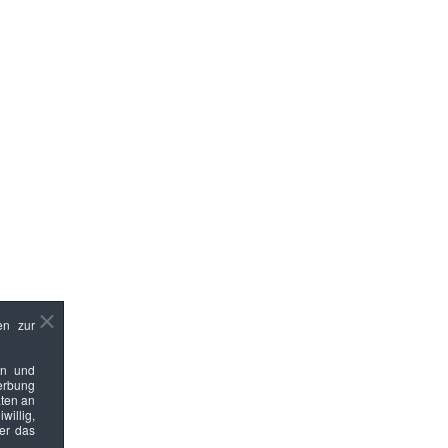
en zur
en und
Werbung
ten an
willig,
ber das