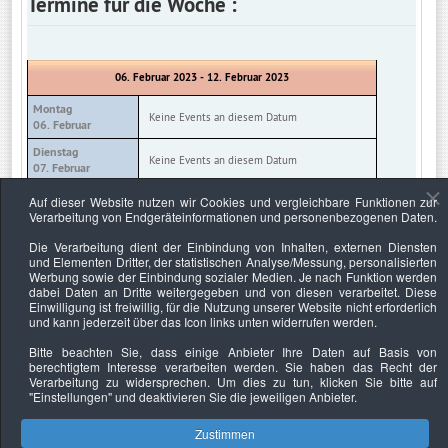
Termine für die Woche :
06. Februar 2023 - 12. Februar 2023
Montag
Keine Events an diesem Datum
06. Februar
Dienstag
Keine Events an diesem Datum
07. Februar
Mittwoch
Auf dieser Website nutzen wir Cookies und vergleichbare Funktionen zur
Keine Events an diesem Datum
08. Februar
Verarbeitung von Endgeräteinformationen und personenbezogenen Daten.
Donnerstag
Die Verarbeitung dient der Einbindung von Inhalten, externen Diensten
Keine Events an diesem Datum
09. Februar
und Elementen Dritter, der statistischen Analyse/Messung, personalisierten
Werbung sowie der Einbindung sozialer Medien. Je nach Funktion werden
Freitag
Keine Events an diesem Datum
dabei Daten an Dritte weitergegeben und von diesen verarbeitet. Diese
10. Februar
Einwilligung ist freiwillig, für die Nutzung unserer Website nicht erforderlich
und kann jederzeit über das Icon links unten widerrufen werden.
Samstag
Keine Events an diesem Datum
11. Februar
Bitte beachten Sie, dass einige Anbieter Ihre Daten auf Basis von
berechtigtem Interesse verarbeiten werden. Sie haben das Recht der
Sonntag
Keine Events an diesem Datum
Verarbeitung zu widersprechen. Um dies zu tun, klicken Sie bitte auf
12. Februar
"Einstellungen"
und deaktivieren Sie die jeweiligen Anbieter.
Zustimmen