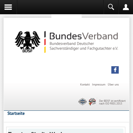
Sachverständiger werden
Sachverständiger Ausbildung
Kontakt
Impressum
Über uns
Der BDSF ist zertifiziert
nach ISO 9001:2015
Startseite