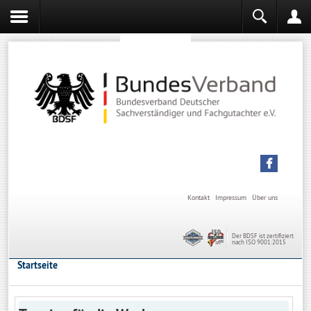
Sachverständiger werden
Sachverständiger Ausbildung
Kontakt
Impressum
Über uns
Der BDSF ist zertifiziert
nach ISO 9001:2015
Startseite