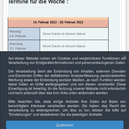
Termine für die Woche :
14. Februar 2022 - 20. Februar 2022
Montag
Keine Events an diesem Datum
14. Februar
Dienstag
Keine Events an diesem Datum
15. Februar
Mittwoch
Auf dieser Website nutzen wir Cookies und vergleichbare Funktionen zur
Keine Events an diesem Datum
16. Februar
Verarbeitung von Endgeräteinformationen und personenbezogenen Daten.
Donnerstag
Die Verarbeitung dient der Einbindung von Inhalten, externen Diensten
Keine Events an diesem Datum
17. Februar
und Elementen Dritter, der statistischen Analyse/Messung, personalisierten
Werbung sowie der Einbindung sozialer Medien. Je nach Funktion werden
Freitag
Keine Events an diesem Datum
dabei Daten an Dritte weitergegeben und von diesen verarbeitet. Diese
18. Februar
Einwilligung ist freiwillig, für die Nutzung unserer Website nicht erforderlich
und kann jederzeit über das Icon links unten widerrufen werden.
Samstag
Keine Events an diesem Datum
19. Februar
Bitte beachten Sie, dass einige Anbieter Ihre Daten auf Basis von
berechtigtem Interesse verarbeiten werden. Sie haben das Recht der
Sonntag
Keine Events an diesem Datum
Verarbeitung zu widersprechen. Um dies zu tun, klicken Sie bitte auf
20. Februar
"Einstellungen"
und deaktivieren Sie die jeweiligen Anbieter.
Zustimmen