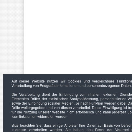
Auf dieser Website nutzen wir Cookies und vergleichbare Funktion
Verarbeitung von Endgeräteinformationen und personenbezogenen Daten.
Die Verarbeitung dient der Einbindung von Inhalten, externen Dienst
Elementen Dritter, der statistischen Analyse/Messung, personalisierten 
sowie der Einbindung sozialer Medien. Je nach Funktion werden dabei Da
Dritte weitergegeben und von diesen verarbeitet. Diese Einwilligung ist frei
für die Nutzung unserer Website nicht erforderlich und kann jederzeit ü
Icon links unten widerrufen werden.
Bitte beachten Sie, dass einige Anbieter Ihre Daten auf Basis von berec
Interesse verarbeiten werden. Sie haben das Recht der Verarbeit