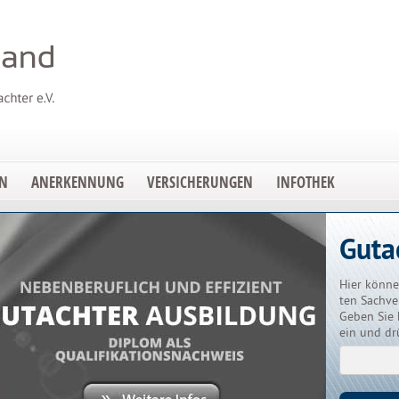
EN
ANERKENNUNG
VERSICHERUNGEN
INFOTHEK
Guta
Hier könne
ten Sachve
Geben Sie 
ein und dr