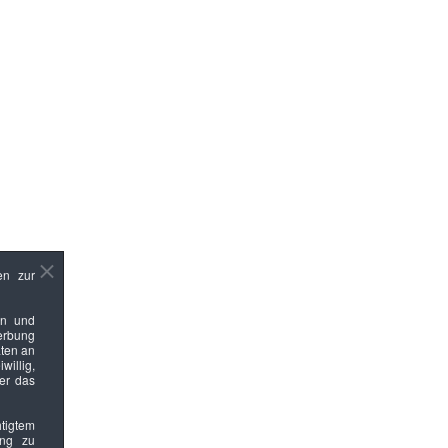
en zur
en und
Werbung
ten an
willig,
ber das
htigtem
ung zu