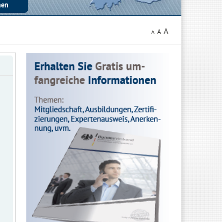
A
A
A