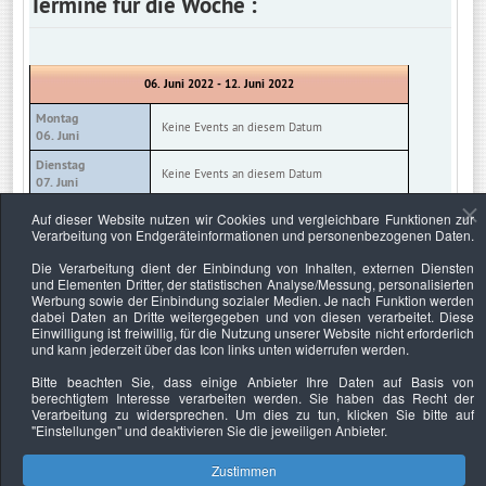
Termine für die Woche :
06. Juni 2022 - 12. Juni 2022
Montag
Keine Events an diesem Datum
06. Juni
Dienstag
Keine Events an diesem Datum
07. Juni
Mittwoch
Auf dieser Website nutzen wir Cookies und vergleichbare Funktionen zur
Keine Events an diesem Datum
08. Juni
Verarbeitung von Endgeräteinformationen und personenbezogenen Daten.
Donnerstag
Die Verarbeitung dient der Einbindung von Inhalten, externen Diensten
Keine Events an diesem Datum
09. Juni
und Elementen Dritter, der statistischen Analyse/Messung, personalisierten
Werbung sowie der Einbindung sozialer Medien. Je nach Funktion werden
Freitag
Keine Events an diesem Datum
dabei Daten an Dritte weitergegeben und von diesen verarbeitet. Diese
10. Juni
Einwilligung ist freiwillig, für die Nutzung unserer Website nicht erforderlich
und kann jederzeit über das Icon links unten widerrufen werden.
Samstag
Keine Events an diesem Datum
11. Juni
Bitte beachten Sie, dass einige Anbieter Ihre Daten auf Basis von
berechtigtem Interesse verarbeiten werden. Sie haben das Recht der
Sonntag
Keine Events an diesem Datum
Verarbeitung zu widersprechen. Um dies zu tun, klicken Sie bitte auf
12. Juni
"Einstellungen"
und deaktivieren Sie die jeweiligen Anbieter.
Zustimmen