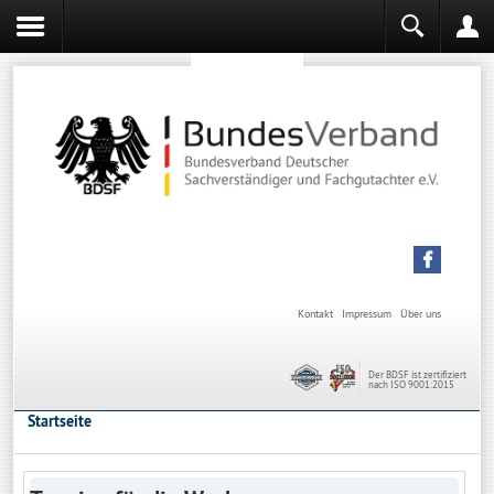
Sachverständiger werden
Sachverständiger Ausbildung
Kontakt
Impressum
Über uns
Der BDSF ist zertifiziert
nach ISO 9001:2015
Startseite