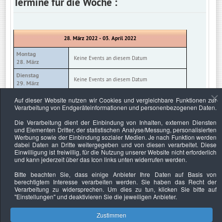
Termine für die Woche :
28. März 2022 - 03. April 2022
Montag
Keine Events an diesem Datum
28. März
Dienstag
Keine Events an diesem Datum
29. März
Mittwoch
Auf dieser Website nutzen wir Cookies und vergleichbare Funktionen zur
Keine Events an diesem Datum
30. März
Verarbeitung von Endgeräteinformationen und personenbezogenen Daten.
Donnerstag
Die Verarbeitung dient der Einbindung von Inhalten, externen Diensten
Keine Events an diesem Datum
31. März
und Elementen Dritter, der statistischen Analyse/Messung, personalisierten
Werbung sowie der Einbindung sozialer Medien. Je nach Funktion werden
Freitag
Keine Events an diesem Datum
dabei Daten an Dritte weitergegeben und von diesen verarbeitet. Diese
01. April
Einwilligung ist freiwillig, für die Nutzung unserer Website nicht erforderlich
und kann jederzeit über das Icon links unten widerrufen werden.
Samstag
Keine Events an diesem Datum
02. April
Bitte beachten Sie, dass einige Anbieter Ihre Daten auf Basis von
berechtigtem Interesse verarbeiten werden. Sie haben das Recht der
Sonntag
Keine Events an diesem Datum
Verarbeitung zu widersprechen. Um dies zu tun, klicken Sie bitte auf
03. April
"Einstellungen"
und deaktivieren Sie die jeweiligen Anbieter.
Zustimmen