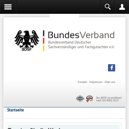
Sachverständiger werden
Sachverständiger Ausbildung
Kontakt
Impressum
Über uns
Der BDSF ist zertifiziert
nach ISO 9001:2015
Startseite