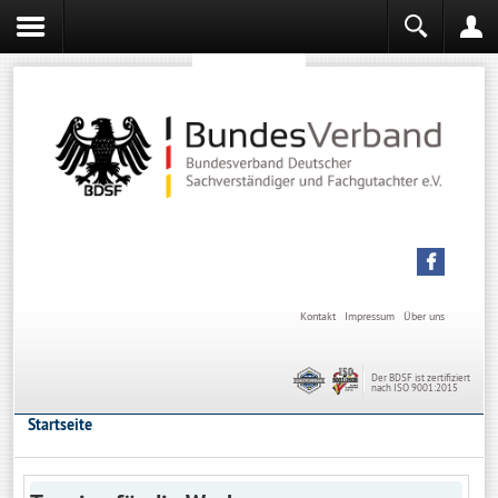
Sachverständiger werden
Sachverständiger Ausbildung
Kontakt
Impressum
Über uns
Der BDSF ist zertifiziert
nach ISO 9001:2015
Startseite