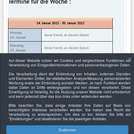
Termine für die Woche :
24. Januar 2022 - 30. Januar 2022
Montag
Keine Events an diesem Datum
24. Januar
Dienstag
Keine Events an diesem Datum
25. Januar
Mittwoch
Auf dieser Website nutzen wir Cookies und vergleichbare Funktionen zur
Keine Events an diesem Datum
26. Januar
Verarbeitung von Endgeräteinformationen und personenbezogenen Daten.
Donnerstag
Die Verarbeitung dient der Einbindung von Inhalten, externen Diensten
Keine Events an diesem Datum
27. Januar
und Elementen Dritter, der statistischen Analyse/Messung, personalisierten
Werbung sowie der Einbindung sozialer Medien. Je nach Funktion werden
Freitag
Keine Events an diesem Datum
dabei Daten an Dritte weitergegeben und von diesen verarbeitet. Diese
28. Januar
Einwilligung ist freiwillig, für die Nutzung unserer Website nicht erforderlich
und kann jederzeit über das Icon links unten widerrufen werden.
Samstag
Keine Events an diesem Datum
29. Januar
Bitte beachten Sie, dass einige Anbieter Ihre Daten auf Basis von
berechtigtem Interesse verarbeiten werden. Sie haben das Recht der
Sonntag
Keine Events an diesem Datum
Verarbeitung zu widersprechen. Um dies zu tun, klicken Sie bitte auf
30. Januar
"Einstellungen"
und deaktivieren Sie die jeweiligen Anbieter.
Zustimmen