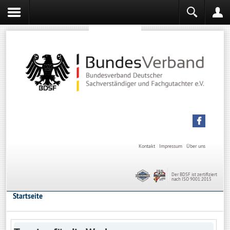
Sachverständiger werden
Sachverständiger Ausbildung
Kontakt
Impressum
Über uns
Der BDSF ist zertifiziert
nach ISO 9001:2015
Startseite