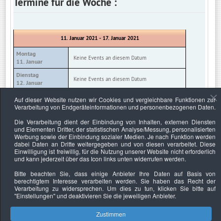
Termine für die Woche :
11. Januar 2021 - 17. Januar 2021
Montag
Keine Events an diesem Datum
11. Januar
Dienstag
Keine Events an diesem Datum
12. Januar
Mittwoch
Auf dieser Website nutzen wir Cookies und vergleichbare Funktionen zur
Keine Events an diesem Datum
13. Januar
Verarbeitung von Endgeräteinformationen und personenbezogenen Daten.
Donnerstag
Die Verarbeitung dient der Einbindung von Inhalten, externen Diensten
Keine Events an diesem Datum
14. Januar
und Elementen Dritter, der statistischen Analyse/Messung, personalisierten
Werbung sowie der Einbindung sozialer Medien. Je nach Funktion werden
Freitag
Keine Events an diesem Datum
dabei Daten an Dritte weitergegeben und von diesen verarbeitet. Diese
15. Januar
Einwilligung ist freiwillig, für die Nutzung unserer Website nicht erforderlich
und kann jederzeit über das Icon links unten widerrufen werden.
Samstag
Keine Events an diesem Datum
16. Januar
Bitte beachten Sie, dass einige Anbieter Ihre Daten auf Basis von
berechtigtem Interesse verarbeiten werden. Sie haben das Recht der
Sonntag
Keine Events an diesem Datum
Verarbeitung zu widersprechen. Um dies zu tun, klicken Sie bitte auf
17. Januar
"Einstellungen"
und deaktivieren Sie die jeweiligen Anbieter.
Zustimmen