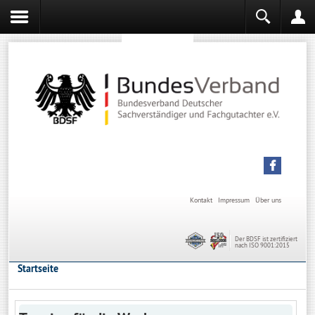
Sachverständiger werden
Sachverständiger Ausbildung
Kontakt
Impressum
Über uns
Der BDSF ist zertifiziert
nach ISO 9001:2015
Startseite