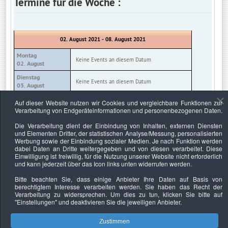
Termine für die Woche :
02. August 2021 - 08. August 2021
Montag
Keine Events an diesem Datum
02. August
Dienstag
Keine Events an diesem Datum
03. August
Mittwoch
Auf dieser Website nutzen wir Cookies und vergleichbare Funktionen zur
Keine Events an diesem Datum
04. August
Verarbeitung von Endgeräteinformationen und personenbezogenen Daten.
Donnerstag
Die Verarbeitung dient der Einbindung von Inhalten, externen Diensten
Keine Events an diesem Datum
05. August
und Elementen Dritter, der statistischen Analyse/Messung, personalisierten
Werbung sowie der Einbindung sozialer Medien. Je nach Funktion werden
Freitag
Keine Events an diesem Datum
dabei Daten an Dritte weitergegeben und von diesen verarbeitet. Diese
06. August
Einwilligung ist freiwillig, für die Nutzung unserer Website nicht erforderlich
und kann jederzeit über das Icon links unten widerrufen werden.
Samstag
Keine Events an diesem Datum
07. August
Bitte beachten Sie, dass einige Anbieter Ihre Daten auf Basis von
berechtigtem Interesse verarbeiten werden. Sie haben das Recht der
Sonntag
Keine Events an diesem Datum
Verarbeitung zu widersprechen. Um dies zu tun, klicken Sie bitte auf
08. August
"Einstellungen"
und deaktivieren Sie die jeweiligen Anbieter.
Zustimmen