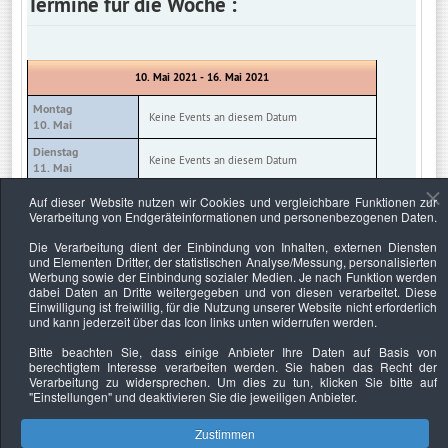
Termine für die Woche :
10. Mai 2021 - 16. Mai 2021
Montag
Keine Events an diesem Datum
10. Mai
Dienstag
Keine Events an diesem Datum
11. Mai
Mittwoch
Auf dieser Website nutzen wir Cookies und vergleichbare Funktionen zur
Keine Events an diesem Datum
12. Mai
Verarbeitung von Endgeräteinformationen und personenbezogenen Daten.
Donnerstag
Die Verarbeitung dient der Einbindung von Inhalten, externen Diensten
Keine Events an diesem Datum
13. Mai
und Elementen Dritter, der statistischen Analyse/Messung, personalisierten
Werbung sowie der Einbindung sozialer Medien. Je nach Funktion werden
Freitag
Keine Events an diesem Datum
dabei Daten an Dritte weitergegeben und von diesen verarbeitet. Diese
14. Mai
Einwilligung ist freiwillig, für die Nutzung unserer Website nicht erforderlich
und kann jederzeit über das Icon links unten widerrufen werden.
Samstag
Keine Events an diesem Datum
15. Mai
Bitte beachten Sie, dass einige Anbieter Ihre Daten auf Basis von
berechtigtem Interesse verarbeiten werden. Sie haben das Recht der
Sonntag
Keine Events an diesem Datum
Verarbeitung zu widersprechen. Um dies zu tun, klicken Sie bitte auf
16. Mai
"Einstellungen"
und deaktivieren Sie die jeweiligen Anbieter.
Zustimmen