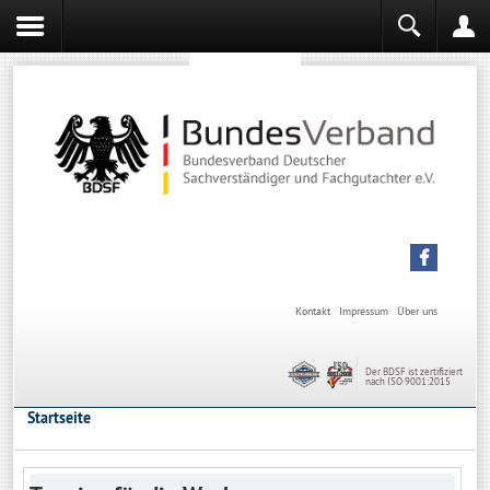
Sachverständiger werden
Sachverständiger Ausbildung
Kontakt
Impressum
Über uns
Der BDSF ist zertifiziert
nach ISO 9001:2015
Startseite