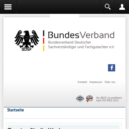
Sachverständiger werden
Sachverständiger Ausbildung
Kontakt
Impressum
Über uns
Der BDSF ist zertifiziert
nach ISO 9001:2015
Startseite