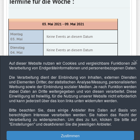
Termine für die Woche :
03. Mai 2021 - 09. Mai 2021
Montag
Keine Events an diesem Datum
03. Mai
Dienstag
Keine Events an diesem Datum
04. Mai
Mittwoch
Auf dieser Website nutzen wir Cookies und vergleichbare Funktionen zur
Keine Events an diesem Datum
05. Mai
Verarbeitung von Endgeräteinformationen und personenbezogenen Daten.
Donnerstag
Die Verarbeitung dient der Einbindung von Inhalten, externen Diensten
Keine Events an diesem Datum
06. Mai
und Elementen Dritter, der statistischen Analyse/Messung, personalisierten
Werbung sowie der Einbindung sozialer Medien. Je nach Funktion werden
Freitag
Keine Events an diesem Datum
dabei Daten an Dritte weitergegeben und von diesen verarbeitet. Diese
07. Mai
Einwilligung ist freiwillig, für die Nutzung unserer Website nicht erforderlich
und kann jederzeit über das Icon links unten widerrufen werden.
Samstag
Keine Events an diesem Datum
08. Mai
Bitte beachten Sie, dass einige Anbieter Ihre Daten auf Basis von
berechtigtem Interesse verarbeiten werden. Sie haben das Recht der
Sonntag
Keine Events an diesem Datum
Verarbeitung zu widersprechen. Um dies zu tun, klicken Sie bitte auf
09. Mai
"Einstellungen"
und deaktivieren Sie die jeweiligen Anbieter.
Zustimmen