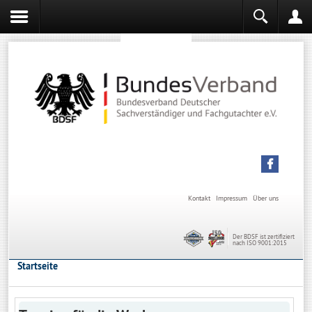
Sachverständiger werden
Sachverständiger Ausbildung
Kontakt
Impressum
Über uns
Der BDSF ist zertifiziert
nach ISO 9001:2015
Startseite