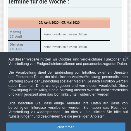
Termine für die Woche :
27. April 2020 - 03. Mai 2020
Montag
Keine Events an diesem Datum
27. April
Dienstag
Keine Events an diesem Datum
28. April
Mittwoch
Auf dieser Website nutzen wir Cookies und vergleichbare Funktionen zur
Keine Events an diesem Datum
29. April
Verarbeitung von Endgeräteinformationen und personenbezogenen Daten.
Donnerstag
Die Verarbeitung dient der Einbindung von Inhalten, externen Diensten
Keine Events an diesem Datum
30. April
und Elementen Dritter, der statistischen Analyse/Messung, personalisierten
Werbung sowie der Einbindung sozialer Medien. Je nach Funktion werden
Freitag
Keine Events an diesem Datum
dabei Daten an Dritte weitergegeben und von diesen verarbeitet. Diese
01. Mai
Einwilligung ist freiwillig, für die Nutzung unserer Website nicht erforderlich
und kann jederzeit über das Icon links unten widerrufen werden.
Samstag
Keine Events an diesem Datum
02. Mai
Bitte beachten Sie, dass einige Anbieter Ihre Daten auf Basis von
berechtigtem Interesse verarbeiten werden. Sie haben das Recht der
Sonntag
Keine Events an diesem Datum
Verarbeitung zu widersprechen. Um dies zu tun, klicken Sie bitte auf
03. Mai
"Einstellungen"
und deaktivieren Sie die jeweiligen Anbieter.
Zustimmen