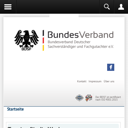
Sachverständiger werden
Sachverständiger Ausbildung
Kontakt
Impressum
Über uns
Der BDSF ist zertifiziert
nach ISO 9001:2015
Startseite