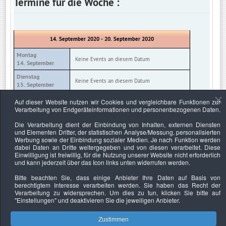
Termine für die Woche :
14. September 2020 - 20. September 2020
Montag
Keine Events an diesem Datum
14. September
Dienstag
Keine Events an diesem Datum
15. September
Mittwoch
Auf dieser Website nutzen wir Cookies und vergleichbare Funktionen zur
Keine Events an diesem Datum
16. September
Verarbeitung von Endgeräteinformationen und personenbezogenen Daten.
Donnerstag
Die Verarbeitung dient der Einbindung von Inhalten, externen Diensten
Keine Events an diesem Datum
17. September
und Elementen Dritter, der statistischen Analyse/Messung, personalisierten
Werbung sowie der Einbindung sozialer Medien. Je nach Funktion werden
Freitag
Keine Events an diesem Datum
dabei Daten an Dritte weitergegeben und von diesen verarbeitet. Diese
18. September
Einwilligung ist freiwillig, für die Nutzung unserer Website nicht erforderlich
und kann jederzeit über das Icon links unten widerrufen werden.
Samstag
Keine Events an diesem Datum
19. September
Bitte beachten Sie, dass einige Anbieter Ihre Daten auf Basis von
berechtigtem Interesse verarbeiten werden. Sie haben das Recht der
Sonntag
Keine Events an diesem Datum
Verarbeitung zu widersprechen. Um dies zu tun, klicken Sie bitte auf
20. September
"Einstellungen"
und deaktivieren Sie die jeweiligen Anbieter.
Zustimmen