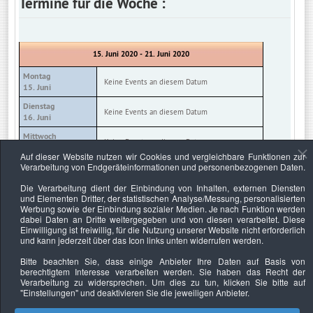
Termine für die Woche :
15. Juni 2020 - 21. Juni 2020
Montag
Keine Events an diesem Datum
15. Juni
Dienstag
Keine Events an diesem Datum
16. Juni
Mittwoch
Keine Events an diesem Datum
17. Juni
Auf dieser Website nutzen wir Cookies und vergleichbare Funktionen zur
Donnerstag
Verarbeitung von Endgeräteinformationen und personenbezogenen Daten.
Keine Events an diesem Datum
18. Juni
Die Verarbeitung dient der Einbindung von Inhalten, externen Diensten
Freitag
und Elementen Dritter, der statistischen Analyse/Messung, personalisierten
Erfolgreich als Sachverständiger (SS1)
19. Juni
Werbung sowie der Einbindung sozialer Medien. Je nach Funktion werden
:: Seminar
dabei Daten an Dritte weitergegeben und von diesen verarbeitet. Diese
Einwilligung ist freiwillig, für die Nutzung unserer Website nicht erforderlich
Samstag
Professionelle Erstellung von Gutachten
und kann jederzeit über das Icon links unten widerrufen werden.
20. Juni
(SS2)
:: Seminar
Bitte beachten Sie, dass einige Anbieter Ihre Daten auf Basis von
Sonntag
Auftritt des Sachverständigen (SS3)
berechtigtem Interesse verarbeiten werden. Sie haben das Recht der
21. Juni
:: Seminar
Verarbeitung zu widersprechen. Um dies zu tun, klicken Sie bitte auf
"Einstellungen"
und deaktivieren Sie die jeweiligen Anbieter.