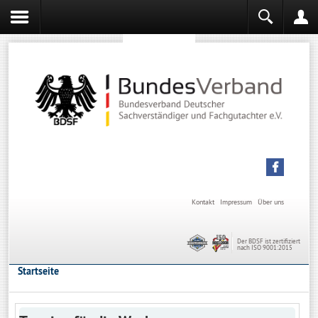
Sachverständiger werden
Sachverständiger Ausbildung
Kontakt
Impressum
Über uns
Der BDSF ist zertifiziert
nach ISO 9001:2015
Startseite