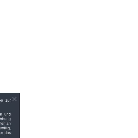
en zur
en und
Werbung
ten an
willig,
ber das