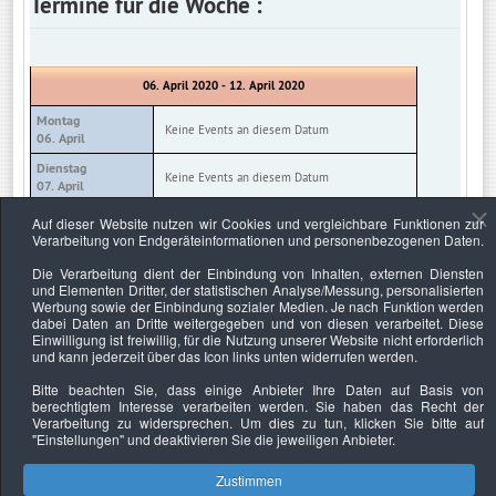
Termine für die Woche :
06. April 2020 - 12. April 2020
Montag
Keine Events an diesem Datum
06. April
Dienstag
Keine Events an diesem Datum
07. April
Mittwoch
Auf dieser Website nutzen wir Cookies und vergleichbare Funktionen zur
Keine Events an diesem Datum
08. April
Verarbeitung von Endgeräteinformationen und personenbezogenen Daten.
Donnerstag
Die Verarbeitung dient der Einbindung von Inhalten, externen Diensten
Keine Events an diesem Datum
09. April
und Elementen Dritter, der statistischen Analyse/Messung, personalisierten
Werbung sowie der Einbindung sozialer Medien. Je nach Funktion werden
Freitag
Keine Events an diesem Datum
dabei Daten an Dritte weitergegeben und von diesen verarbeitet. Diese
10. April
Einwilligung ist freiwillig, für die Nutzung unserer Website nicht erforderlich
und kann jederzeit über das Icon links unten widerrufen werden.
Samstag
Keine Events an diesem Datum
11. April
Bitte beachten Sie, dass einige Anbieter Ihre Daten auf Basis von
berechtigtem Interesse verarbeiten werden. Sie haben das Recht der
Sonntag
Keine Events an diesem Datum
Verarbeitung zu widersprechen. Um dies zu tun, klicken Sie bitte auf
12. April
"Einstellungen"
und deaktivieren Sie die jeweiligen Anbieter.
Zustimmen