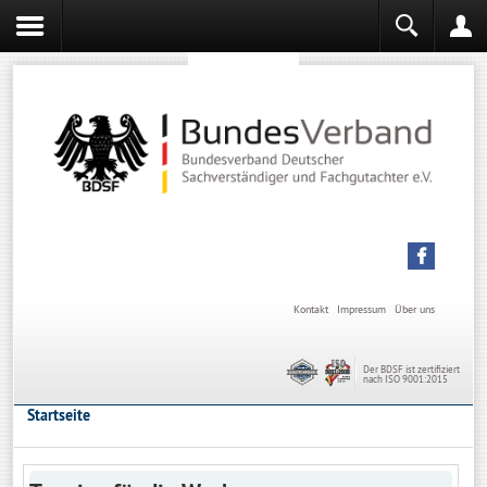
Sachverständiger werden
Sachverständiger Ausbildung
Kontakt
Impressum
Über uns
Der BDSF ist zertifiziert
nach ISO 9001:2015
Startseite