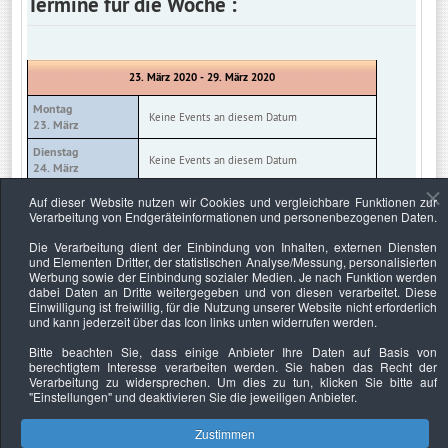
Termine für die Woche :
23. März 2020 - 29. März 2020
Montag
Keine Events an diesem Datum
23. März
Dienstag
Keine Events an diesem Datum
24. März
Mittwoch
Auf dieser Website nutzen wir Cookies und vergleichbare Funktionen zur
Keine Events an diesem Datum
25. März
Verarbeitung von Endgeräteinformationen und personenbezogenen Daten.
Donnerstag
Die Verarbeitung dient der Einbindung von Inhalten, externen Diensten
Keine Events an diesem Datum
26. März
und Elementen Dritter, der statistischen Analyse/Messung, personalisierten
Werbung sowie der Einbindung sozialer Medien. Je nach Funktion werden
Freitag
Keine Events an diesem Datum
dabei Daten an Dritte weitergegeben und von diesen verarbeitet. Diese
27. März
Einwilligung ist freiwillig, für die Nutzung unserer Website nicht erforderlich
und kann jederzeit über das Icon links unten widerrufen werden.
Samstag
Keine Events an diesem Datum
28. März
Bitte beachten Sie, dass einige Anbieter Ihre Daten auf Basis von
berechtigtem Interesse verarbeiten werden. Sie haben das Recht der
Sonntag
Keine Events an diesem Datum
Verarbeitung zu widersprechen. Um dies zu tun, klicken Sie bitte auf
29. März
"Einstellungen"
und deaktivieren Sie die jeweiligen Anbieter.
Zustimmen