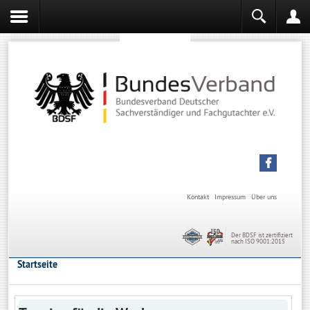
Sachverständiger werden
Sachverständiger Ausbildung
Kontakt
Impressum
Über uns
Der BDSF ist zertifiziert
nach ISO 9001:2015
Startseite