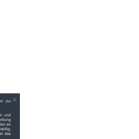
en zur
en und
Werbung
ten an
willig,
ber das