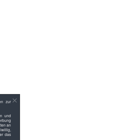
en zur
en und
Werbung
ten an
willig,
ber das