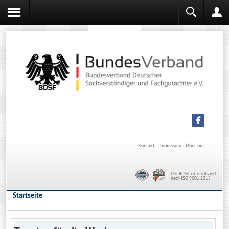
Sachverständiger werden
Sachverständiger Ausbildung
Kontakt
Impressum
Über uns
Der BDSF ist zertifiziert
nach ISO 9001:2015
Startseite