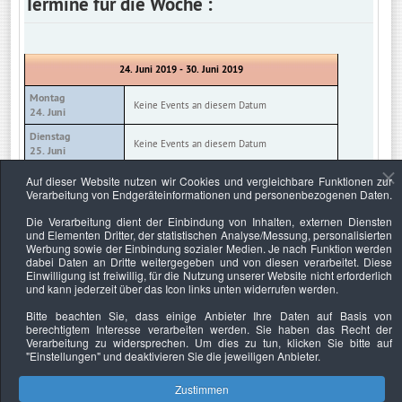
Termine für die Woche :
24. Juni 2019 - 30. Juni 2019
Montag
Keine Events an diesem Datum
24. Juni
Dienstag
Keine Events an diesem Datum
25. Juni
Mittwoch
Auf dieser Website nutzen wir Cookies und vergleichbare Funktionen zur
Keine Events an diesem Datum
26. Juni
Verarbeitung von Endgeräteinformationen und personenbezogenen Daten.
Donnerstag
Die Verarbeitung dient der Einbindung von Inhalten, externen Diensten
Keine Events an diesem Datum
27. Juni
und Elementen Dritter, der statistischen Analyse/Messung, personalisierten
Werbung sowie der Einbindung sozialer Medien. Je nach Funktion werden
Freitag
Keine Events an diesem Datum
dabei Daten an Dritte weitergegeben und von diesen verarbeitet. Diese
28. Juni
Einwilligung ist freiwillig, für die Nutzung unserer Website nicht erforderlich
und kann jederzeit über das Icon links unten widerrufen werden.
Samstag
Keine Events an diesem Datum
29. Juni
Bitte beachten Sie, dass einige Anbieter Ihre Daten auf Basis von
berechtigtem Interesse verarbeiten werden. Sie haben das Recht der
Sonntag
Keine Events an diesem Datum
Verarbeitung zu widersprechen. Um dies zu tun, klicken Sie bitte auf
30. Juni
"Einstellungen"
und deaktivieren Sie die jeweiligen Anbieter.
Zustimmen