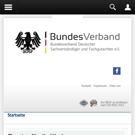
Sachverständiger werden
Sachverständiger Ausbildung
Kontakt
Impressum
Über uns
Der BDSF ist zertifiziert
nach ISO 9001:2015
Startseite