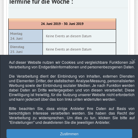
Termine für die Woche :
24. Juni 2019 - 30. Juni 2019
Montag
Keine Events an diesem Datum
24. Juni
Dienstag
Keine Events an diesem Datum
25. Juni
Mittwoch
Auf dieser Website nutzen wir Cookies und vergleichbare Funktionen zur
Keine Events an diesem Datum
26. Juni
Verarbeitung von Endgeräteinformationen und personenbezogenen Daten.
Donnerstag
Die Verarbeitung dient der Einbindung von Inhalten, externen Diensten
Keine Events an diesem Datum
27. Juni
und Elementen Dritter, der statistischen Analyse/Messung, personalisierten
Werbung sowie der Einbindung sozialer Medien. Je nach Funktion werden
Freitag
Keine Events an diesem Datum
dabei Daten an Dritte weitergegeben und von diesen verarbeitet. Diese
28. Juni
Einwilligung ist freiwillig, für die Nutzung unserer Website nicht erforderlich
und kann jederzeit über das Icon links unten widerrufen werden.
Samstag
Keine Events an diesem Datum
29. Juni
Bitte beachten Sie, dass einige Anbieter Ihre Daten auf Basis von
berechtigtem Interesse verarbeiten werden. Sie haben das Recht der
Sonntag
Keine Events an diesem Datum
Verarbeitung zu widersprechen. Um dies zu tun, klicken Sie bitte auf
30. Juni
"Einstellungen"
und deaktivieren Sie die jeweiligen Anbieter.
Zustimmen