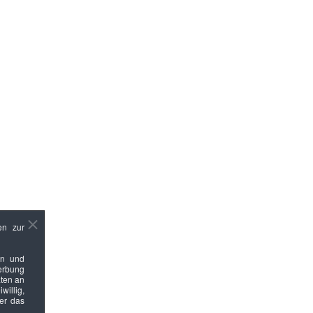
en zur
en und
Werbung
ten an
willig,
ber das