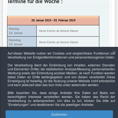
Termine für die Woche :
28. Januar 2019 - 03. Februar 2019
Montag
Keine Events an diesem Datum
28. Januar
Dienstag
Keine Events an diesem Datum
29. Januar
Mittwoch
Auf dieser Website nutzen wir Cookies und vergleichbare Funktionen zur
Keine Events an diesem Datum
30. Januar
Verarbeitung von Endgeräteinformationen und personenbezogenen Daten.
Donnerstag
Die Verarbeitung dient der Einbindung von Inhalten, externen Diensten
Keine Events an diesem Datum
31. Januar
und Elementen Dritter, der statistischen Analyse/Messung, personalisierten
Werbung sowie der Einbindung sozialer Medien. Je nach Funktion werden
Freitag
Keine Events an diesem Datum
dabei Daten an Dritte weitergegeben und von diesen verarbeitet. Diese
01. Februar
Einwilligung ist freiwillig, für die Nutzung unserer Website nicht erforderlich
und kann jederzeit über das Icon links unten widerrufen werden.
Samstag
Keine Events an diesem Datum
02. Februar
Bitte beachten Sie, dass einige Anbieter Ihre Daten auf Basis von
berechtigtem Interesse verarbeiten werden. Sie haben das Recht der
Sonntag
Keine Events an diesem Datum
Verarbeitung zu widersprechen. Um dies zu tun, klicken Sie bitte auf
03. Februar
"Einstellungen"
und deaktivieren Sie die jeweiligen Anbieter.
Zustimmen