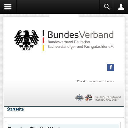
Sachverständiger werden
Sachverständiger Ausbildung
Kontakt
Impressum
Über uns
Der BDSF ist zertifiziert
nach ISO 9001:2015
Startseite