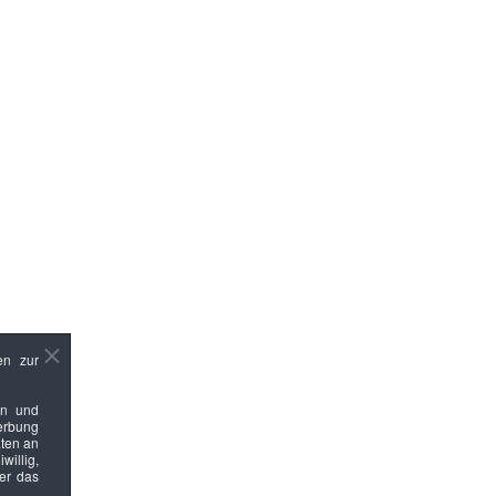
en zur
en und
Werbung
ten an
willig,
ber das