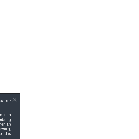
en zur
en und
Werbung
ten an
willig,
ber das