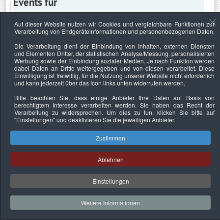
Events für
Auf dieser Website nutzen wir Cookies und vergleichbare Funktionen zur
Verarbeitung von Endgeräteinformationen und personenbezogenen Daten.
Montag, 11. Januar 2027
Die Verarbeitung dient der Einbindung von Inhalten, externen Diensten
und Elementen Dritter, der statistischen Analyse/Messung, personalisierten
Keine Termine
Werbung sowie der Einbindung sozialer Medien. Je nach Funktion werden
dabei Daten an Dritte weitergegeben und von diesen verarbeitet. Diese
Einwilligung ist freiwillig, für die Nutzung unserer Website nicht erforderlich
und kann jederzeit über das Icon links unten widerrufen werden.
Bitte beachten Sie, dass einige Anbieter Ihre Daten auf Basis von
Datenschutzerklärung
Urheberrechtsnachweise
Nachhaltigkeit
berechtigtem Interesse verarbeiten werden. Sie haben das Recht der
Verarbeitung zu widersprechen. Um dies zu tun, klicken Sie bitte auf
Copyright © 2026. Bundesverband Deutscher
"Einstellungen"
und deaktivieren Sie die jeweiligen Anbieter.
Sachverständiger und Fachgutachter e.V..
Zustimmen
Ablehnen
Einstellungen
Weitere Informationen