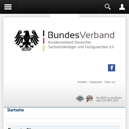
Sachverständiger werden
Sachverständiger Ausbildung
Kontakt
Impressum
Über uns
Der BDSF ist zertifiziert
nach ISO 9001:2015
Startseite