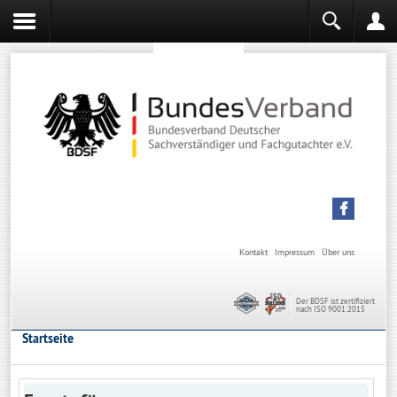
Sachverständiger werden
Sachverständiger Ausbildung
Kontakt
Impressum
Über uns
Der BDSF ist zertifiziert
nach ISO 9001:2015
Startseite