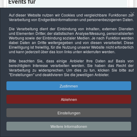
Events für
Auf dieser Website nutzen wir Cookies und vergleichbare Funktionen zur
Verarbeitung von Endgeräteinformationen und personenbezogenen Daten.
Sonntag, 10. Januar 2027
Die Verarbeitung dient der Einbindung von Inhalten, externen Diensten
und Elementen Dritter, der statistischen Analyse/Messung, personalisierten
Keine Termine
Werbung sowie der Einbindung sozialer Medien. Je nach Funktion werden
dabei Daten an Dritte weitergegeben und von diesen verarbeitet. Diese
Einwilligung ist freiwillig, für die Nutzung unserer Website nicht erforderlich
und kann jederzeit über das Icon links unten widerrufen werden.
Bitte beachten Sie, dass einige Anbieter Ihre Daten auf Basis von
Datenschutzerklärung
Urheberrechtsnachweise
Nachhaltigkeit
berechtigtem Interesse verarbeiten werden. Sie haben das Recht der
Verarbeitung zu widersprechen. Um dies zu tun, klicken Sie bitte auf
Copyright © 2026. Bundesverband Deutscher
"Einstellungen"
und deaktivieren Sie die jeweiligen Anbieter.
Sachverständiger und Fachgutachter e.V..
Zustimmen
Ablehnen
Einstellungen
Weitere Informationen