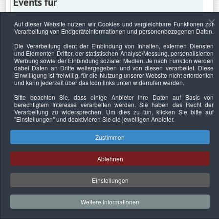
Events für
Auf dieser Website nutzen wir Cookies und vergleichbare Funktionen zur
Verarbeitung von Endgeräteinformationen und personenbezogenen Daten.
Dienstag, 9. Juni 2026
Die Verarbeitung dient der Einbindung von Inhalten, externen Diensten
und Elementen Dritter, der statistischen Analyse/Messung, personalisierten
Keine Termine
Werbung sowie der Einbindung sozialer Medien. Je nach Funktion werden
dabei Daten an Dritte weitergegeben und von diesen verarbeitet. Diese
Einwilligung ist freiwillig, für die Nutzung unserer Website nicht erforderlich
und kann jederzeit über das Icon links unten widerrufen werden.
Bitte beachten Sie, dass einige Anbieter Ihre Daten auf Basis von
Datenschutzerklärung
Urheberrechtsnachweise
Nachhaltigkeit
berechtigtem Interesse verarbeiten werden. Sie haben das Recht der
Verarbeitung zu widersprechen. Um dies zu tun, klicken Sie bitte auf
Copyright © 2026. Bundesverband Deutscher
"Einstellungen"
und deaktivieren Sie die jeweiligen Anbieter.
Sachverständiger und Fachgutachter e.V..
Zustimmen
Ablehnen
Einstellungen
Weitere Informationen