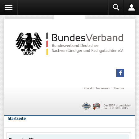
Sachverständiger werden
Sachverständiger Ausbildung
Kontakt
Impressum
Über uns
Der BDSF ist zertifiziert
nach ISO 9001:2015
Startseite