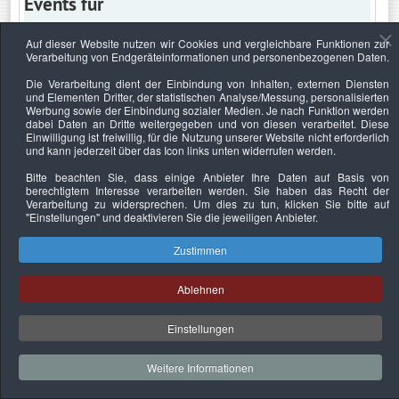
Events für
Auf dieser Website nutzen wir Cookies und vergleichbare Funktionen zur
Verarbeitung von Endgeräteinformationen und personenbezogenen Daten.
Dienstag, 9. Juni 2026
Die Verarbeitung dient der Einbindung von Inhalten, externen Diensten
und Elementen Dritter, der statistischen Analyse/Messung, personalisierten
Keine Termine
Werbung sowie der Einbindung sozialer Medien. Je nach Funktion werden
dabei Daten an Dritte weitergegeben und von diesen verarbeitet. Diese
Einwilligung ist freiwillig, für die Nutzung unserer Website nicht erforderlich
und kann jederzeit über das Icon links unten widerrufen werden.
Bitte beachten Sie, dass einige Anbieter Ihre Daten auf Basis von
Datenschutzerklärung
Urheberrechtsnachweise
Nachhaltigkeit
berechtigtem Interesse verarbeiten werden. Sie haben das Recht der
Verarbeitung zu widersprechen. Um dies zu tun, klicken Sie bitte auf
Copyright © 2026. Bundesverband Deutscher
"Einstellungen"
und deaktivieren Sie die jeweiligen Anbieter.
Sachverständiger und Fachgutachter e.V..
Zustimmen
Ablehnen
Einstellungen
Weitere Informationen