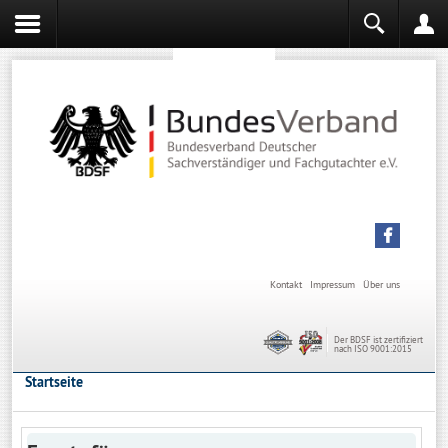
Sachverständiger werden
Sachverständiger Ausbildung
Kontakt
Impressum
Über uns
Der BDSF ist zertifiziert
nach ISO 9001:2015
Startseite