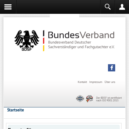
Sachverständiger werden
Sachverständiger Ausbildung
Kontakt
Impressum
Über uns
Der BDSF ist zertifiziert
nach ISO 9001:2015
Startseite