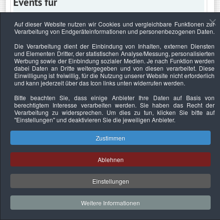
Events für
Auf dieser Website nutzen wir Cookies und vergleichbare Funktionen zur
Verarbeitung von Endgeräteinformationen und personenbezogenen Daten.
Montag, 8. Juni 2026
Die Verarbeitung dient der Einbindung von Inhalten, externen Diensten
und Elementen Dritter, der statistischen Analyse/Messung, personalisierten
Keine Termine
Werbung sowie der Einbindung sozialer Medien. Je nach Funktion werden
dabei Daten an Dritte weitergegeben und von diesen verarbeitet. Diese
Einwilligung ist freiwillig, für die Nutzung unserer Website nicht erforderlich
und kann jederzeit über das Icon links unten widerrufen werden.
Bitte beachten Sie, dass einige Anbieter Ihre Daten auf Basis von
Datenschutzerklärung
Urheberrechtsnachweise
Nachhaltigkeit
berechtigtem Interesse verarbeiten werden. Sie haben das Recht der
Verarbeitung zu widersprechen. Um dies zu tun, klicken Sie bitte auf
Copyright © 2026. Bundesverband Deutscher
"Einstellungen"
und deaktivieren Sie die jeweiligen Anbieter.
Sachverständiger und Fachgutachter e.V..
Zustimmen
Ablehnen
Einstellungen
Weitere Informationen