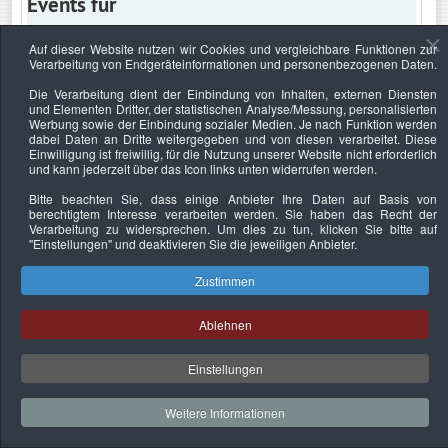
Events für
Auf dieser Website nutzen wir Cookies und vergleichbare Funktionen zur
Verarbeitung von Endgeräteinformationen und personenbezogenen Daten.
Sonntag, 7. Juni 2026
Die Verarbeitung dient der Einbindung von Inhalten, externen Diensten
und Elementen Dritter, der statistischen Analyse/Messung, personalisierten
Keine Termine
Werbung sowie der Einbindung sozialer Medien. Je nach Funktion werden
dabei Daten an Dritte weitergegeben und von diesen verarbeitet. Diese
Einwilligung ist freiwillig, für die Nutzung unserer Website nicht erforderlich
und kann jederzeit über das Icon links unten widerrufen werden.
Bitte beachten Sie, dass einige Anbieter Ihre Daten auf Basis von
Datenschutzerklärung
Urheberrechtsnachweise
Nachhaltigkeit
berechtigtem Interesse verarbeiten werden. Sie haben das Recht der
Verarbeitung zu widersprechen. Um dies zu tun, klicken Sie bitte auf
Copyright © 2026. Bundesverband Deutscher
"Einstellungen"
und deaktivieren Sie die jeweiligen Anbieter.
Sachverständiger und Fachgutachter e.V..
Zustimmen
Ablehnen
Einstellungen
Weitere Informationen