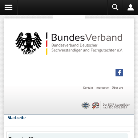
Sachverständiger werden
Sachverständiger Ausbildung
Kontakt
Impressum
Über uns
Der BDSF ist zertifiziert
nach ISO 9001:2015
Startseite