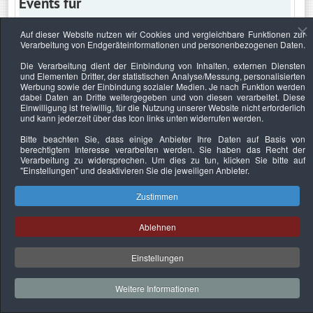
Events für
Auf dieser Website nutzen wir Cookies und vergleichbare Funktionen zur
Verarbeitung von Endgeräteinformationen und personenbezogenen Daten.
Mittwoch, 3. Juni 2026
Die Verarbeitung dient der Einbindung von Inhalten, externen Diensten
und Elementen Dritter, der statistischen Analyse/Messung, personalisierten
Keine Termine
Werbung sowie der Einbindung sozialer Medien. Je nach Funktion werden
dabei Daten an Dritte weitergegeben und von diesen verarbeitet. Diese
Einwilligung ist freiwillig, für die Nutzung unserer Website nicht erforderlich
und kann jederzeit über das Icon links unten widerrufen werden.
Bitte beachten Sie, dass einige Anbieter Ihre Daten auf Basis von
Datenschutzerklärung
Urheberrechtsnachweise
Nachhaltigkeit
berechtigtem Interesse verarbeiten werden. Sie haben das Recht der
Verarbeitung zu widersprechen. Um dies zu tun, klicken Sie bitte auf
Copyright © 2026. Bundesverband Deutscher
"Einstellungen"
und deaktivieren Sie die jeweiligen Anbieter.
Sachverständiger und Fachgutachter e.V..
Zustimmen
Ablehnen
Einstellungen
Weitere Informationen