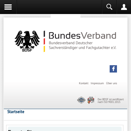
Sachverständiger werden
Sachverständiger Ausbildung
Kontakt
Impressum
Über uns
Der BDSF ist zertifiziert
nach ISO 9001:2015
Startseite