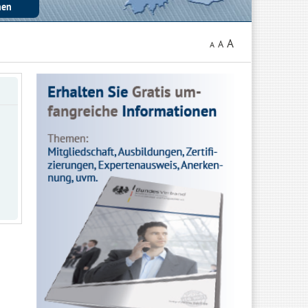
A
A
A