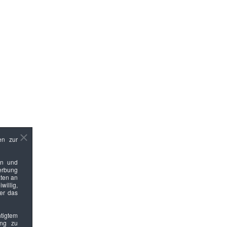
en zur
en und
Werbung
ten an
willig,
ber das
htigtem
ung zu