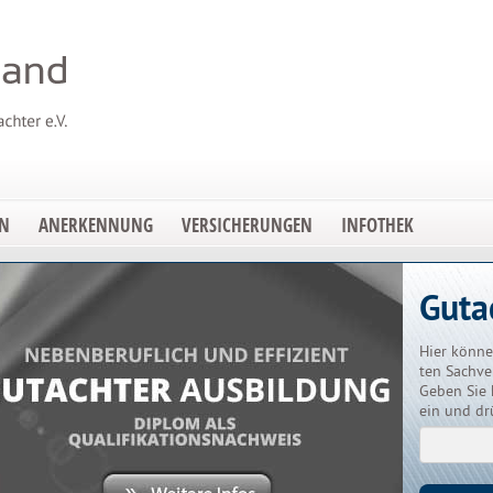
EN
ANERKENNUNG
VERSICHERUNGEN
INFOTHEK
Guta
Hier könne
ten Sachve
Geben Sie 
ein und dr