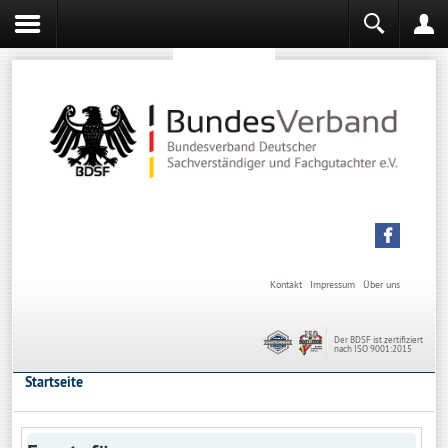
Sachverständiger werden
Sachverständiger Ausbildung
Kontakt
Impressum
Über uns
Der BDSF ist zertifiziert
nach ISO 9001:2015
Startseite