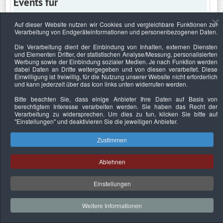
Events für
Auf dieser Website nutzen wir Cookies und vergleichbare Funktionen zur
Verarbeitung von Endgeräteinformationen und personenbezogenen Daten.
Dienstag, 16. Juni 2026
Die Verarbeitung dient der Einbindung von Inhalten, externen Diensten
und Elementen Dritter, der statistischen Analyse/Messung, personalisierten
Keine Termine
Werbung sowie der Einbindung sozialer Medien. Je nach Funktion werden
dabei Daten an Dritte weitergegeben und von diesen verarbeitet. Diese
Einwilligung ist freiwillig, für die Nutzung unserer Website nicht erforderlich
und kann jederzeit über das Icon links unten widerrufen werden.
Bitte beachten Sie, dass einige Anbieter Ihre Daten auf Basis von
Datenschutzerklärung
Urheberrechtsnachweise
Nachhaltigkeit
berechtigtem Interesse verarbeiten werden. Sie haben das Recht der
Verarbeitung zu widersprechen. Um dies zu tun, klicken Sie bitte auf
Copyright © 2026. Bundesverband Deutscher
"Einstellungen"
und deaktivieren Sie die jeweiligen Anbieter.
Sachverständiger und Fachgutachter e.V..
Zustimmen
Ablehnen
Einstellungen
Weitere Informationen