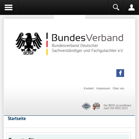
Sachverständiger werden
Sachverständiger Ausbildung
Kontakt
Impressum
Über uns
Der BDSF ist zertifiziert
nach ISO 9001:2015
Startseite