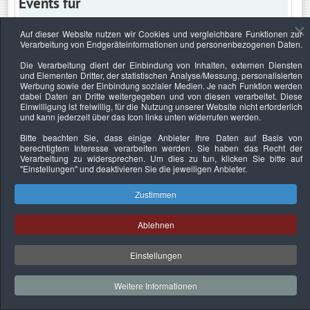
Events für
Auf dieser Website nutzen wir Cookies und vergleichbare Funktionen zur
Verarbeitung von Endgeräteinformationen und personenbezogenen Daten.
Sonntag, 14. Juni 2026
Die Verarbeitung dient der Einbindung von Inhalten, externen Diensten
und Elementen Dritter, der statistischen Analyse/Messung, personalisierten
Keine Termine
Werbung sowie der Einbindung sozialer Medien. Je nach Funktion werden
dabei Daten an Dritte weitergegeben und von diesen verarbeitet. Diese
Einwilligung ist freiwillig, für die Nutzung unserer Website nicht erforderlich
und kann jederzeit über das Icon links unten widerrufen werden.
Bitte beachten Sie, dass einige Anbieter Ihre Daten auf Basis von
Datenschutzerklärung
Urheberrechtsnachweise
Nachhaltigkeit
berechtigtem Interesse verarbeiten werden. Sie haben das Recht der
Verarbeitung zu widersprechen. Um dies zu tun, klicken Sie bitte auf
Copyright © 2026. Bundesverband Deutscher
"Einstellungen"
und deaktivieren Sie die jeweiligen Anbieter.
Sachverständiger und Fachgutachter e.V..
Zustimmen
Ablehnen
Einstellungen
Weitere Informationen