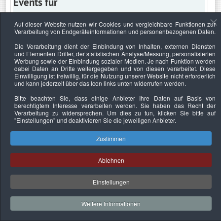
Events für
Auf dieser Website nutzen wir Cookies und vergleichbare Funktionen zur
Verarbeitung von Endgeräteinformationen und personenbezogenen Daten.
Samstag, 13. Juni 2026
Die Verarbeitung dient der Einbindung von Inhalten, externen Diensten
und Elementen Dritter, der statistischen Analyse/Messung, personalisierten
Keine Termine
Werbung sowie der Einbindung sozialer Medien. Je nach Funktion werden
dabei Daten an Dritte weitergegeben und von diesen verarbeitet. Diese
Einwilligung ist freiwillig, für die Nutzung unserer Website nicht erforderlich
und kann jederzeit über das Icon links unten widerrufen werden.
Bitte beachten Sie, dass einige Anbieter Ihre Daten auf Basis von
Datenschutzerklärung
Urheberrechtsnachweise
Nachhaltigkeit
berechtigtem Interesse verarbeiten werden. Sie haben das Recht der
Verarbeitung zu widersprechen. Um dies zu tun, klicken Sie bitte auf
Copyright © 2026. Bundesverband Deutscher
"Einstellungen"
und deaktivieren Sie die jeweiligen Anbieter.
Sachverständiger und Fachgutachter e.V..
Zustimmen
Ablehnen
Einstellungen
Weitere Informationen