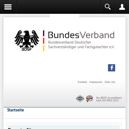
Sachverständiger werden
Sachverständiger Ausbildung
Kontakt
Impressum
Über uns
Der BDSF ist zertifiziert
nach ISO 9001:2015
Startseite