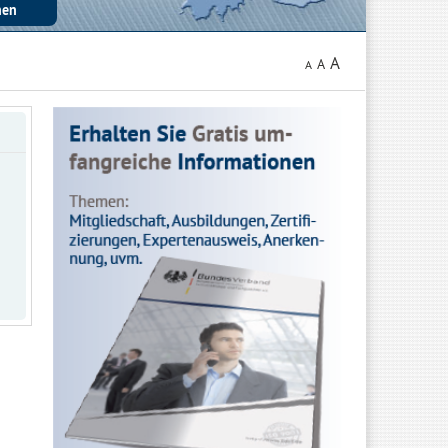
A
A
A