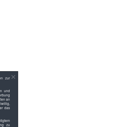
en zur
en und
Werbung
ten an
willig,
ber das
htigtem
ung zu