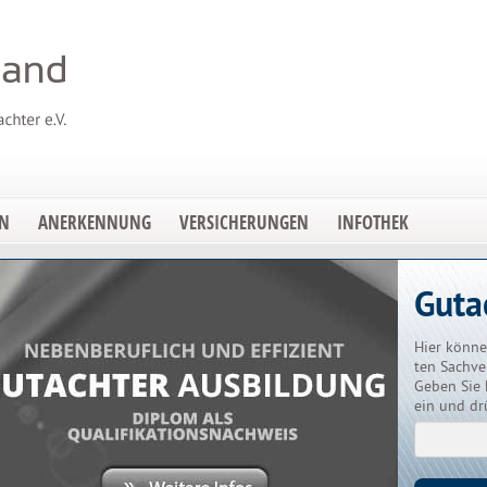
EN
ANERKENNUNG
VERSICHERUNGEN
INFOTHEK
Guta
Hier könne
ten Sachve
Geben Sie 
ein und dr