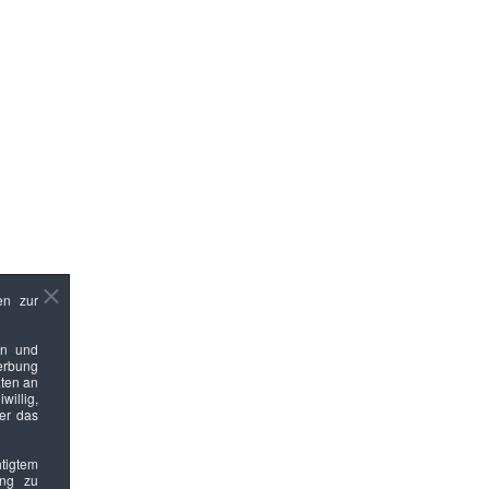
en zur
en und
Werbung
ten an
willig,
ber das
htigtem
ung zu