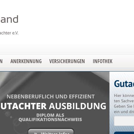
EN
ANERKENNUNG
VERSICHERUNGEN
INFOTHEK
Guta
Hier könne
ten Sachve
Geben Sie 
ein und dr