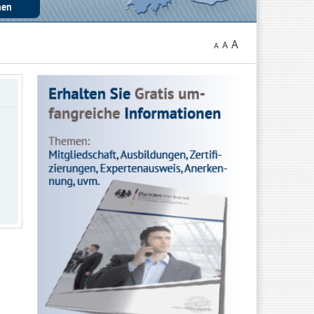
A
A
A