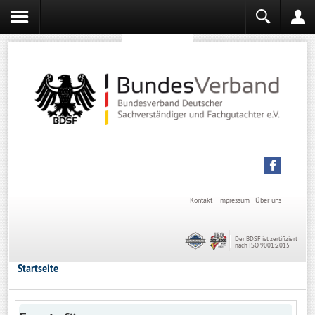
Sachverständiger werden
Sachverständiger Ausbildung
Kontakt
Impressum
Über uns
Der BDSF ist zertifiziert
nach ISO 9001:2015
Startseite