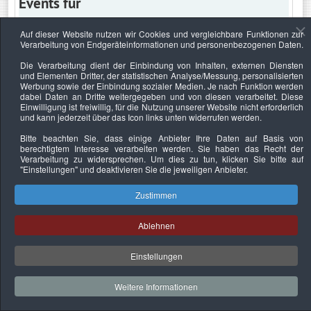
Events für
Auf dieser Website nutzen wir Cookies und vergleichbare Funktionen zur
Verarbeitung von Endgeräteinformationen und personenbezogenen Daten.
Freitag, 12. Juni 2026
Die Verarbeitung dient der Einbindung von Inhalten, externen Diensten
und Elementen Dritter, der statistischen Analyse/Messung, personalisierten
Keine Termine
Werbung sowie der Einbindung sozialer Medien. Je nach Funktion werden
dabei Daten an Dritte weitergegeben und von diesen verarbeitet. Diese
Einwilligung ist freiwillig, für die Nutzung unserer Website nicht erforderlich
und kann jederzeit über das Icon links unten widerrufen werden.
Bitte beachten Sie, dass einige Anbieter Ihre Daten auf Basis von
Datenschutzerklärung
Urheberrechtsnachweise
Nachhaltigkeit
berechtigtem Interesse verarbeiten werden. Sie haben das Recht der
Verarbeitung zu widersprechen. Um dies zu tun, klicken Sie bitte auf
Copyright © 2026. Bundesverband Deutscher
"Einstellungen"
und deaktivieren Sie die jeweiligen Anbieter.
Sachverständiger und Fachgutachter e.V..
Zustimmen
Ablehnen
Einstellungen
Weitere Informationen