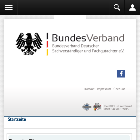
Sachverständiger werden
Sachverständiger Ausbildung
Kontakt
Impressum
Über uns
Der BDSF ist zertifiziert
nach ISO 9001:2015
Startseite