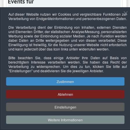
Events für
Auf dieser Website nutzen wir Cookies und vergleichbare Funktionen zur
Verarbeitung von Endgeräteinformationen und personenbezogenen Daten.
Freitag, 8. Mai 2026
Die Verarbeitung dient der Einbindung von Inhalten, externen Diensten
und Elementen Dritter, der statistischen Analyse/Messung, personalisierten
Keine Termine
Werbung sowie der Einbindung sozialer Medien. Je nach Funktion werden
dabei Daten an Dritte weitergegeben und von diesen verarbeitet. Diese
Einwilligung ist freiwillig, für die Nutzung unserer Website nicht erforderlich
und kann jederzeit über das Icon links unten widerrufen werden.
Bitte beachten Sie, dass einige Anbieter Ihre Daten auf Basis von
Datenschutzerklärung
Urheberrechtsnachweise
Nachhaltigkeit
berechtigtem Interesse verarbeiten werden. Sie haben das Recht der
Verarbeitung zu widersprechen. Um dies zu tun, klicken Sie bitte auf
Copyright © 2026. Bundesverband Deutscher
"Einstellungen"
und deaktivieren Sie die jeweiligen Anbieter.
Sachverständiger und Fachgutachter e.V..
Zustimmen
Ablehnen
Einstellungen
Weitere Informationen