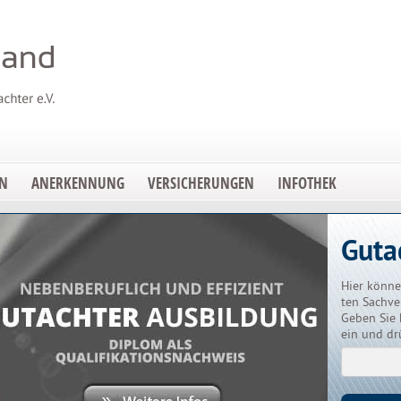
EN
ANERKENNUNG
VERSICHERUNGEN
INFOTHEK
Guta
Hier könne
ten Sachve
Geben Sie 
ein und dr