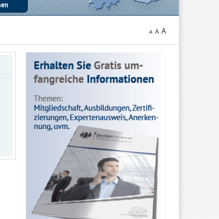
A
A
A