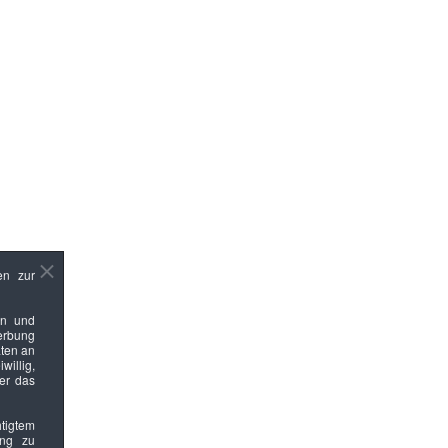
en zur
en und
Werbung
ten an
willig,
ber das
htigtem
ung zu