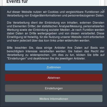
Events für
Auf dieser Website nutzen wir Cookies und vergleichbare Funktionen zur
Verarbeitung von Endgeräteinformationen und personenbezogenen Daten.
Freitag, 15. Mai 2026
Die Verarbeitung dient der Einbindung von Inhalten, externen Diensten
und Elementen Dritter, der statistischen Analyse/Messung, personalisierten
Keine Termine
Werbung sowie der Einbindung sozialer Medien. Je nach Funktion werden
dabei Daten an Dritte weitergegeben und von diesen verarbeitet. Diese
Einwilligung ist freiwillig, für die Nutzung unserer Website nicht erforderlich
und kann jederzeit über das Icon links unten widerrufen werden.
Bitte beachten Sie, dass einige Anbieter Ihre Daten auf Basis von
Datenschutzerklärung
Urheberrechtsnachweise
Nachhaltigkeit
berechtigtem Interesse verarbeiten werden. Sie haben das Recht der
Verarbeitung zu widersprechen. Um dies zu tun, klicken Sie bitte auf
Copyright © 2026. Bundesverband Deutscher
"Einstellungen"
und deaktivieren Sie die jeweiligen Anbieter.
Sachverständiger und Fachgutachter e.V..
Zustimmen
Ablehnen
Einstellungen
Weitere Informationen