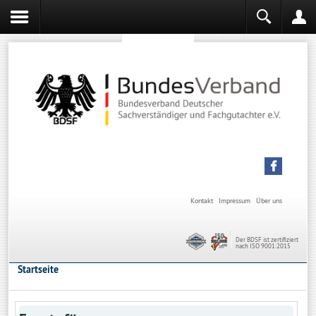
Sachverständiger werden
Sachverständiger Ausbildung
Kontakt
Impressum
Über uns
Der BDSF ist zertifiziert
nach ISO 9001:2015
Startseite